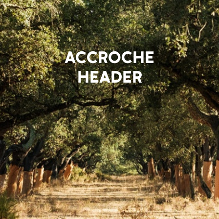
ACCROCHE
HEADER