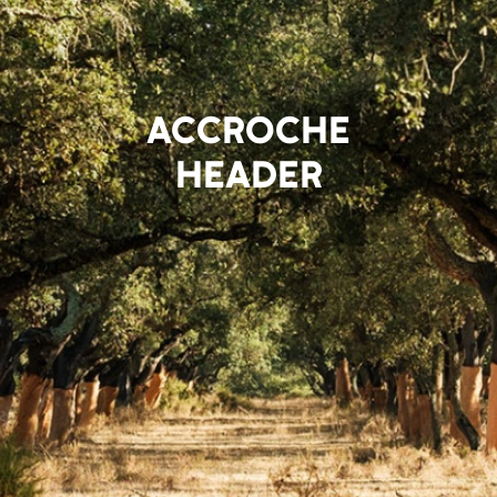
ACCROCHE
HEADER