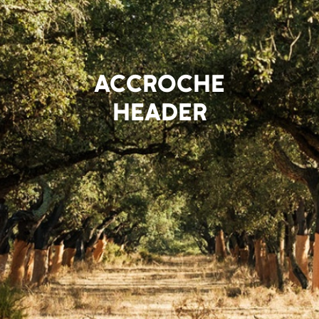
ACCROCHE
HEADER