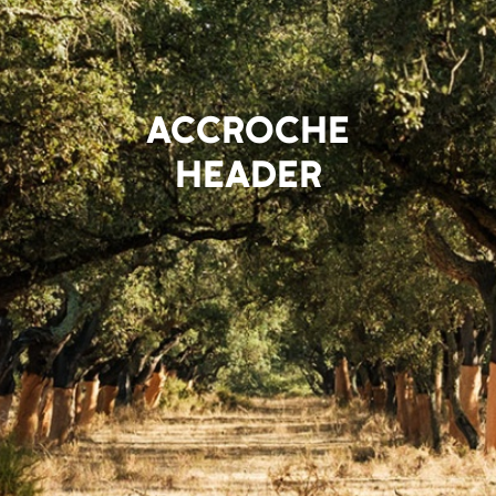
ACCROCHE
HEADER