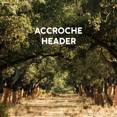
ACCROCHE
HEADER