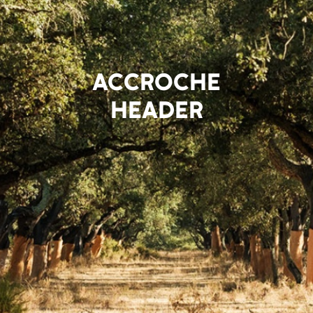
ACCROCHE
HEADER