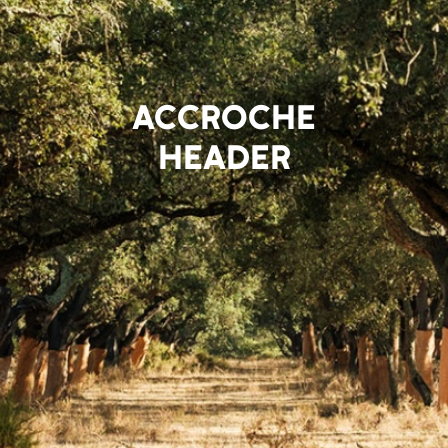
ACCROCHE
HEADER