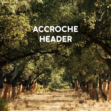
ACCROCHE
HEADER