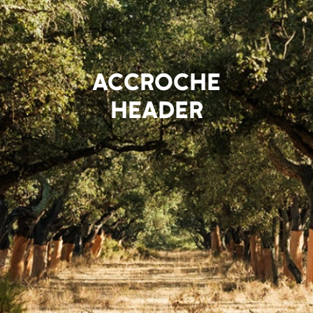
ACCROCHE
HEADER