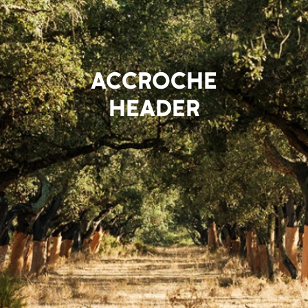
ACCROCHE
HEADER