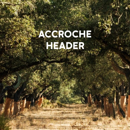
ACCROCHE
HEADER