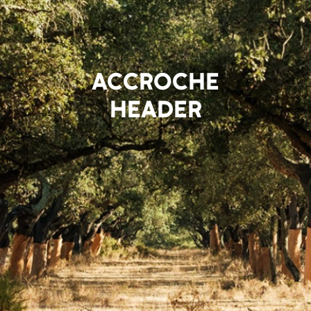
ACCROCHE
HEADER