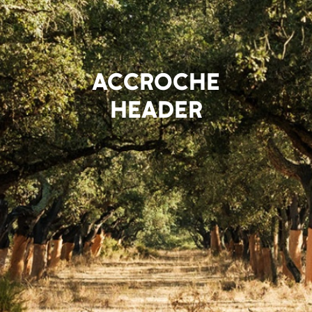
ACCROCHE
HEADER