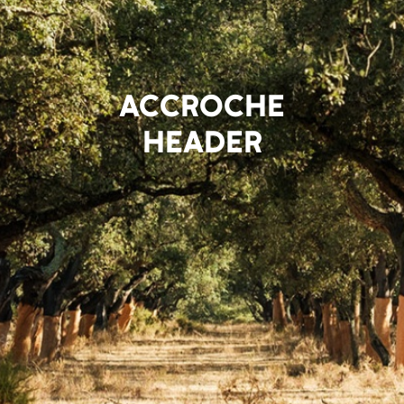
ACCROCHE
HEADER