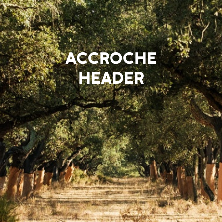
ACCROCHE
HEADER