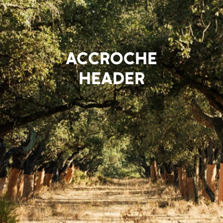
ACCROCHE
HEADER