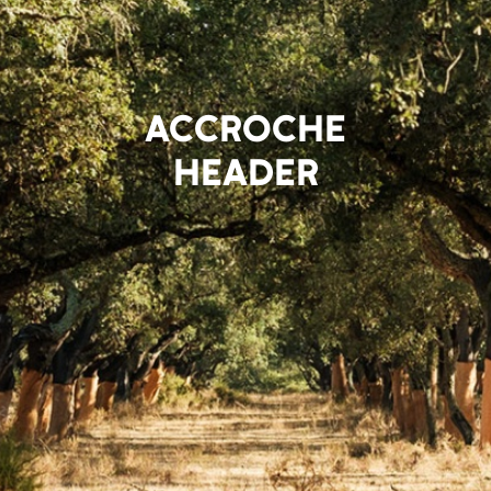
ACCROCHE
HEADER