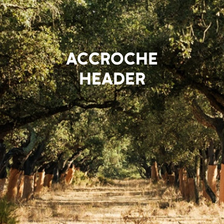
ACCROCHE
HEADER