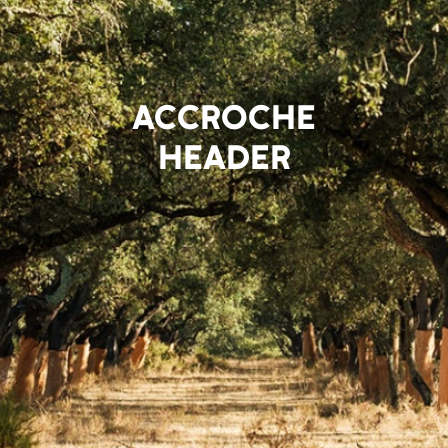
ACCROCHE
HEADER