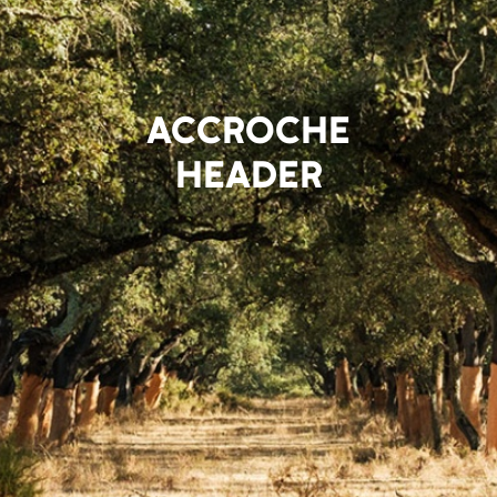
ACCROCHE
HEADER