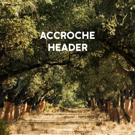
ACCROCHE
HEADER