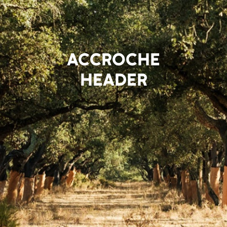
ACCROCHE
HEADER