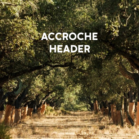
ACCROCHE
HEADER