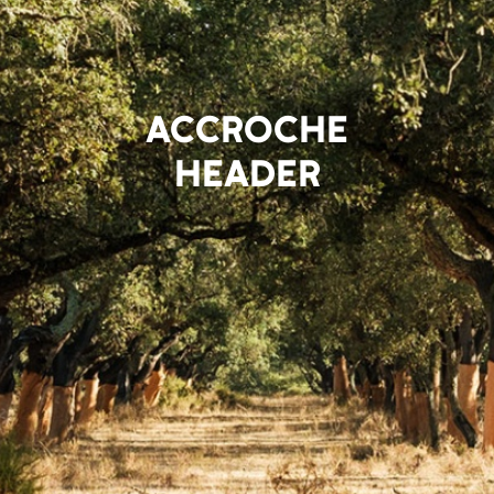
ACCROCHE
HEADER