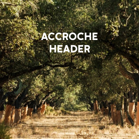
ACCROCHE
HEADER