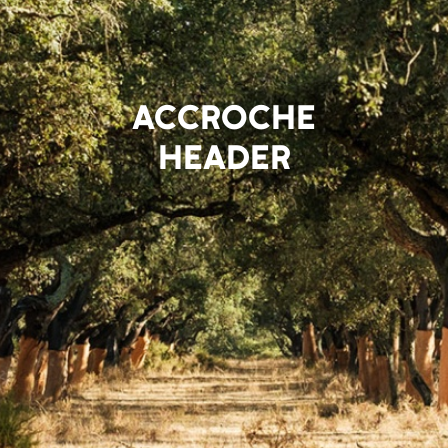
ACCROCHE
HEADER