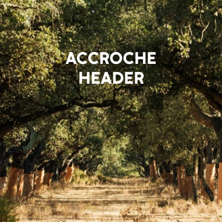
ACCROCHE
HEADER