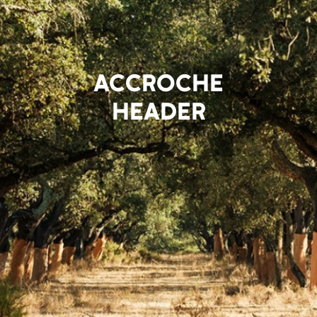
ACCROCHE
HEADER