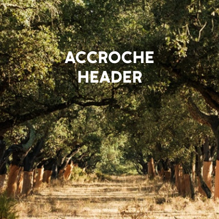
ACCROCHE
HEADER