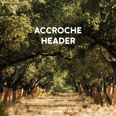
ACCROCHE
HEADER