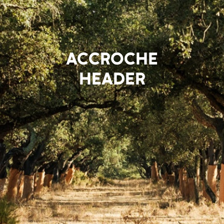
ACCROCHE
HEADER