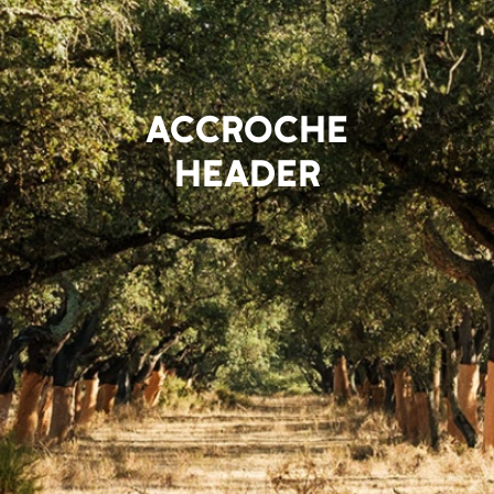
ACCROCHE
HEADER