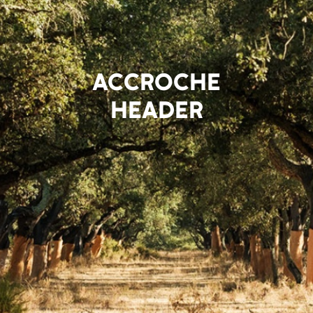
ACCROCHE
HEADER