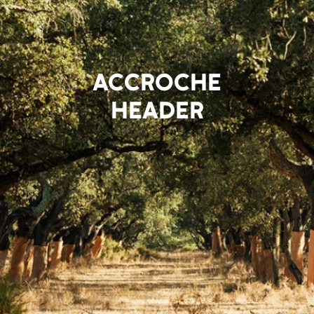
ACCROCHE
HEADER