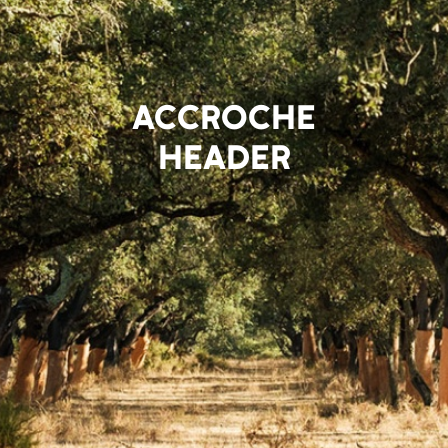
ACCROCHE
HEADER