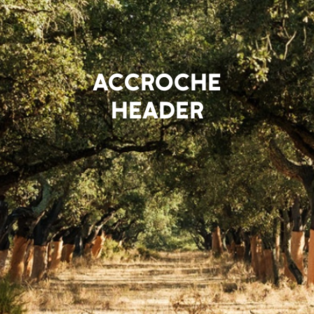
ACCROCHE
HEADER