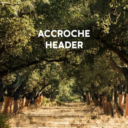
ACCROCHE
HEADER