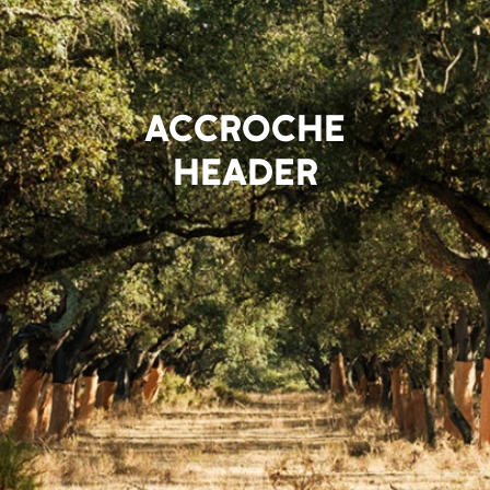
ACCROCHE
HEADER