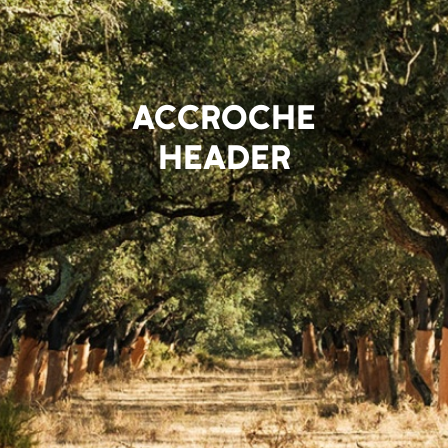
ACCROCHE
HEADER