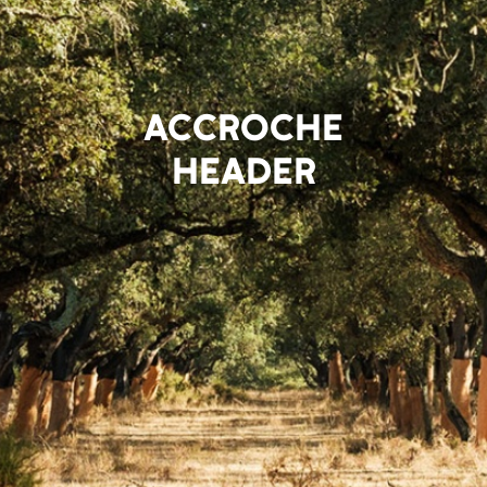
ACCROCHE
HEADER