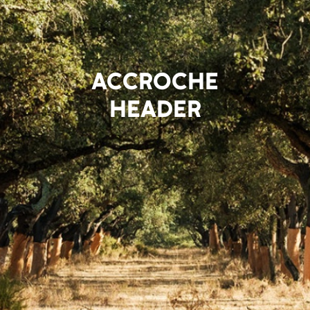
ACCROCHE
HEADER