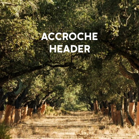
ACCROCHE
HEADER