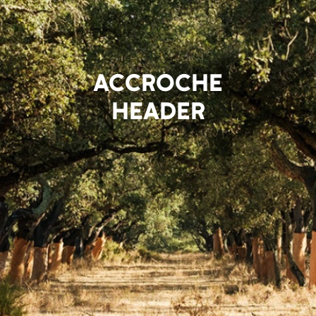
ACCROCHE
HEADER