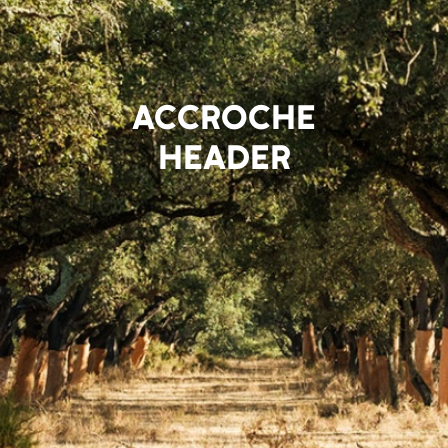
ACCROCHE
HEADER