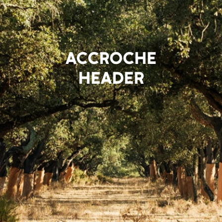
ACCROCHE
HEADER