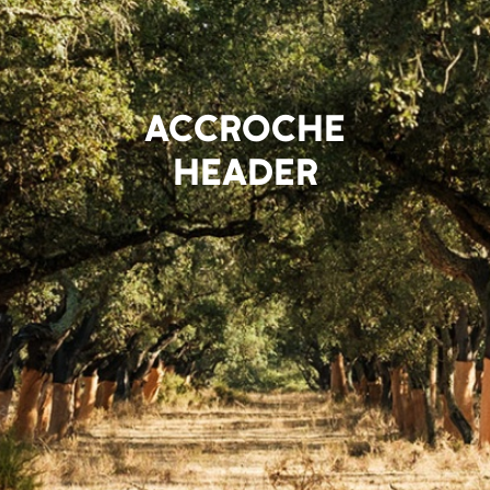
ACCROCHE
HEADER