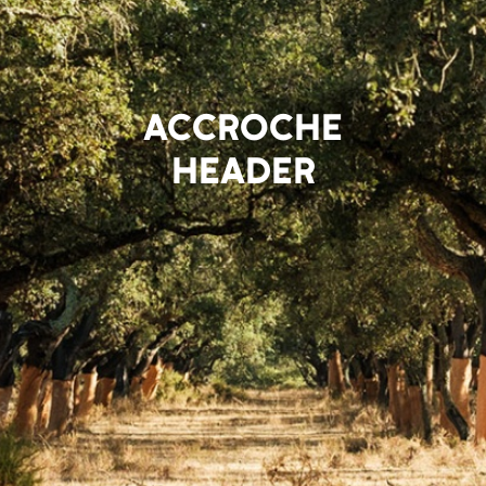
ACCROCHE
HEADER