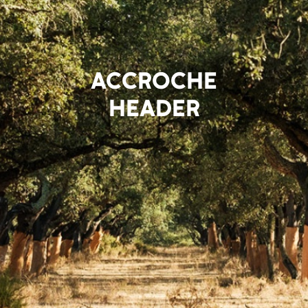
ACCROCHE
HEADER