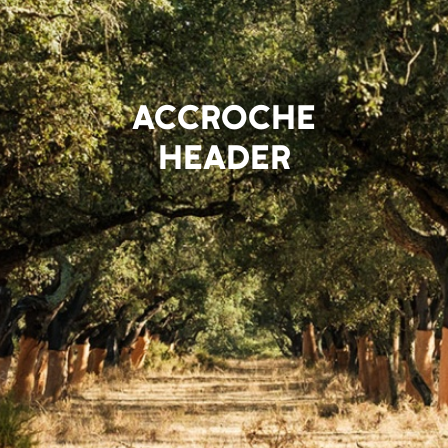
ACCROCHE
HEADER