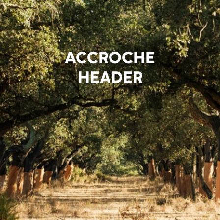
ACCROCHE
HEADER